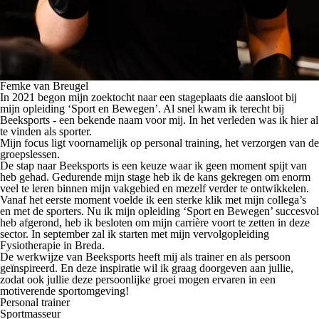
Femke van Breugel
In 2021 begon mijn zoektocht naar een stageplaats die aansloot bij
mijn opleiding ‘Sport en Bewegen’. Al snel kwam ik terecht bij
Beeksports - een bekende naam voor mij. In het verleden was ik hier al
te vinden als sporter.
Mijn focus ligt voornamelijk op personal training, het verzorgen van de
groepslessen.
De stap naar Beeksports is een keuze waar ik geen moment spijt van
heb gehad. Gedurende mijn stage heb ik de kans gekregen om enorm
veel te leren binnen mijn vakgebied en mezelf verder te ontwikkelen.
Vanaf het eerste moment voelde ik een sterke klik met mijn collega’s
en met de sporters. Nu ik mijn opleiding ‘Sport en Bewegen’ succesvol
heb afgerond, heb ik besloten om mijn carrière voort te zetten in deze
sector. In september zal ik starten met mijn vervolgopleiding
Fysiotherapie in Breda.
De werkwijze van Beeksports heeft mij als trainer en als persoon
geïnspireerd. En deze inspiratie wil ik graag doorgeven aan jullie,
zodat ook jullie deze persoonlijke groei mogen ervaren in een
motiverende sportomgeving!
Personal trainer
Sportmasseur