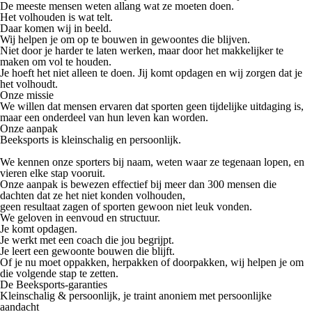
De meeste mensen weten allang
wat
ze moeten doen.
Het volhouden is wat telt.
Daar komen wij in beeld.
Wij helpen je om
op te bouwen in gewoontes die blijven.
Niet door je harder te laten werken, maar door het
makkelijker te
maken om vol te houden.
Je hoeft het niet alleen te doen. Jij komt opdagen en wij zorgen dat je
het volhoudt.
Onze missie
We willen dat mensen ervaren dat sporten geen tijdelijke uitdaging is,
maar een
onderdeel van hun leven
kan worden.
Onze aanpak
Beeksports is kleinschalig en persoonlijk.
We kennen onze sporters bij naam, weten waar ze tegenaan lopen, en
vieren elke stap vooruit.
Onze aanpak is bewezen effectief bij meer dan
300 mensen
die
dachten dat ze het niet konden volhouden,
geen resultaat zagen of sporten gewoon niet leuk vonden.
We geloven in
eenvoud
en
structuur.
Je komt opdagen.
Je werkt met een coach die jou begrijpt.
Je leert een gewoonte bouwen die blijft.
Of je nu moet
oppakken
,
herpakken
of
doorpakken,
wij helpen je om
die volgende stap te zetten.
De Beeksports-garanties
Kleinschalig & persoonlijk, je traint anoniem met persoonlijke
aandacht