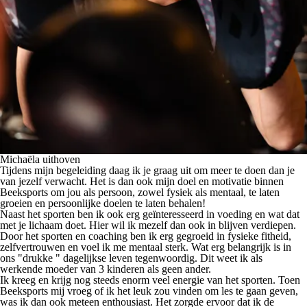
Michaëla uithoven
Tijdens mijn begeleiding daag ik je graag uit om meer te doen dan je
van jezelf verwacht. Het is dan ook mijn doel en motivatie binnen
Beeksports om jou als persoon, zowel fysiek als mentaal, te laten
groeien en persoonlijke doelen te laten behalen!
Naast het sporten ben ik ook erg geïnteresseerd in voeding en wat dat
met je lichaam doet. Hier wil ik mezelf dan ook in blijven verdiepen.
Door het sporten en coaching ben ik erg gegroeid in fysieke fitheid,
zelfvertrouwen en voel ik me mentaal sterk. Wat erg belangrijk is in
ons "drukke " dagelijkse leven tegenwoordig. Dit weet ik als
werkende moeder van 3 kinderen als geen ander.
Ik kreeg en krijg nog steeds enorm veel energie van het sporten. Toen
Beeksports mij vroeg of ik het leuk zou vinden om les te gaan geven,
was ik dan ook meteen enthousiast. Het zorgde ervoor dat ik de