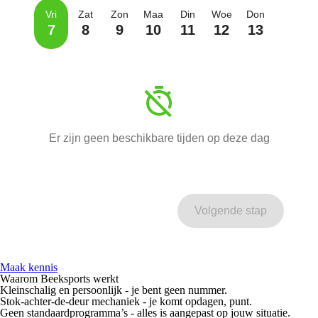
Vri
Zat
Zon
Maa
Din
Woe
Don
7
8
9
10
11
12
13
Er zijn geen beschikbare tijden op deze dag
Volgende stap
Maak kennis
Waarom Beeksports werkt
Kleinschalig
en
persoonlijk
- je bent geen nummer.
Stok-achter-de-deur
mechaniek - je komt opdagen, punt.
Geen standaardprogramma’s - alles is aangepast op jouw situatie.