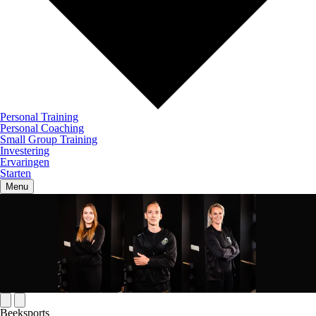
Personal Training
Personal Coaching
Small Group Training
Investering
Ervaringen
Starten
Menu
Beeksports