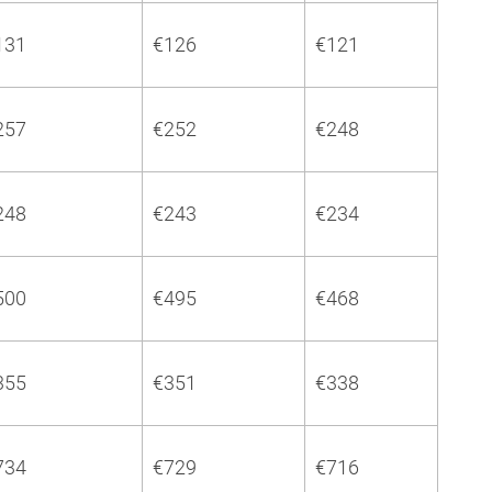
131
€126
€121
257
€252
€248
248
€243
€234
500
€495
€468
355
€351
€338
734
€729
€716