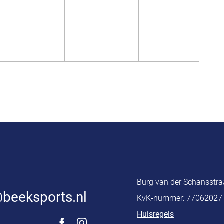
Burg van der Schansstra
beeksports.nl
KvK-nummer: 77062027
Huisregels